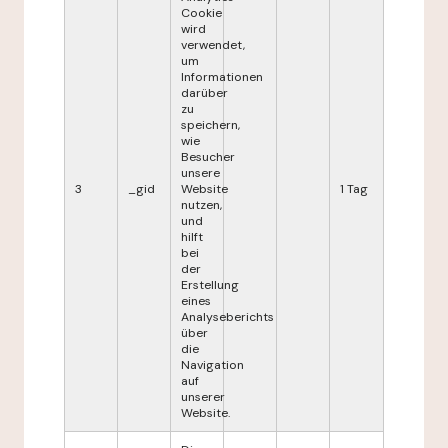
Cookie
wird
verwendet,
um
Informationen
darüber
zu
speichern,
wie
Besucher
unsere
3
_gid
Website
1 Tag
nutzen,
und
hilft
bei
der
Erstellung
eines
Analyseberichts
über
die
Navigation
auf
unserer
Website.