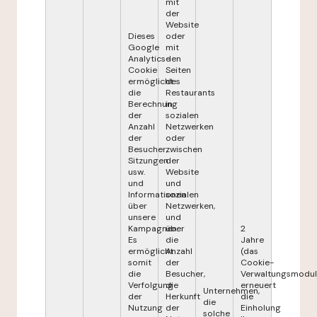
mit
der
Website
Dieses
oder
Google
mit
Analytics-
den
Cookie
Seiten
ermöglicht
des
die
Restaurants
Berechnung
in
der
sozialen
Anzahl
Netzwerken
der
oder
Besucher,
zwischen
Sitzungen
der
usw.
Website
und
und
Informationen
sozialen
über
Netzwerken,
unsere
und
Kampagnen.
über
2
Es
die
Jahre
ermöglicht
Anzahl
(das
somit
der
Cookie-
die
Besucher,
Verwaltungsmodul
Verfolgung
die
erneuert
Unternehmen,
der
Herkunft
die
die
Nutzung
der
Einholung
solche