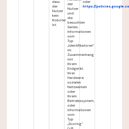
dass
oder
der
der
https://policies.google.
Nutzer
Nutzer
und
kein
die
Roboter
besuchten
ist.
Seiten,
Informationen
vom
Typ
„Identifikatoren"
im
Zusammenhang
mit
Ihrem
Endgerät,
Ihrer
Hardware,
sozialen
Netzwerken
oder
Ihrem
Betriebssystem,
oder
Informationen
vom
Typ
„Scoring"
(z.B.