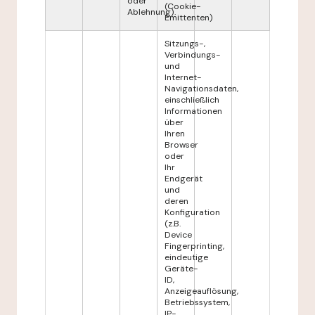
oder
(Cookie-
Ablehnung).
Emittenten)
Sitzungs-,
Verbindungs-
und
Internet-
Navigationsdaten,
einschließlich
Informationen
über
Ihren
Browser
oder
Ihr
Endgerät
und
deren
Konfiguration
(z.B.
Device
Fingerprinting,
eindeutige
Geräte-
ID,
Anzeigeauflösung,
Betriebssystem,
IP-