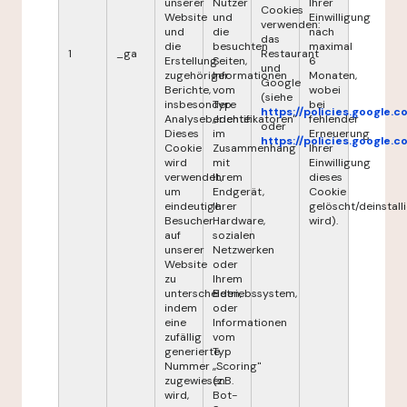
unserer
Nutzer
Ihrer
Cookies
Website
und
Einwilligung
verwenden:
und
die
nach
das
die
besuchten
maximal
1
_ga
Restaurant
Erstellung
Seiten,
6
und
zugehöriger
Informationen
Monaten,
Google
Berichte,
vom
wobei
(siehe
insbesondere
Typ
bei
https://policies.google.
Analyseberichte.
„Identifikatoren"
fehlender
oder
Dieses
im
Erneuerung
https://policies.google.
Cookie
Zusammenhang
Ihrer
wird
mit
Einwilligung
verwendet,
Ihrem
dieses
um
Endgerät,
Cookie
eindeutige
Ihrer
gelöscht/deinstalli
Besucher
Hardware,
wird).
auf
sozialen
unserer
Netzwerken
Website
oder
zu
Ihrem
unterscheiden,
Betriebssystem,
indem
oder
eine
Informationen
zufällig
vom
generierte
Typ
Nummer
„Scoring"
zugewiesen
(z.B.
wird,
Bot-