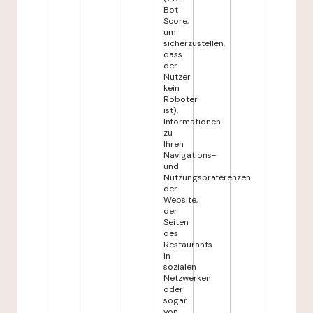
Bot-
Score,
um
sicherzustellen,
dass
der
Nutzer
kein
Roboter
ist),
Informationen
zu
Ihren
Navigations-
und
Nutzungspräferenzen
der
Website,
der
Seiten
des
Restaurants
in
sozialen
Netzwerken
oder
sogar
von