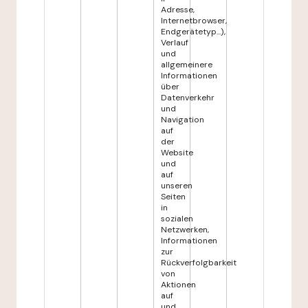
Adresse,
Internetbrowser,
Endgerätetyp...),
Verlauf
und
allgemeinere
Informationen
über
Datenverkehr
und
Navigation
auf
der
Website
und
auf
unseren
Seiten
in
sozialen
Netzwerken,
Informationen
zur
Rückverfolgbarkeit
von
Aktionen
auf
und