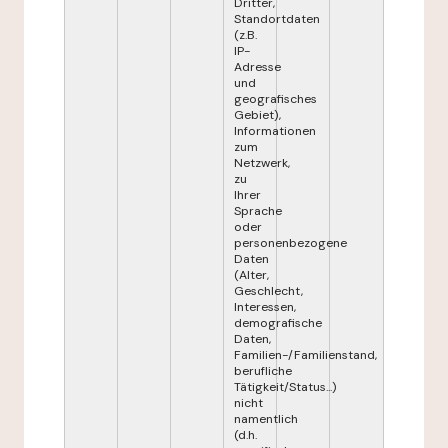
Dritter,
Standortdaten
(z.B.
IP-
Adresse
und
geografisches
Gebiet),
Informationen
zum
Netzwerk,
zu
Ihrer
Sprache
oder
personenbezogene
Daten
(Alter,
Geschlecht,
Interessen,
demografische
Daten,
Familien-/Familienstand,
berufliche
Tätigkeit/Status...)
nicht
namentlich
(d.h.