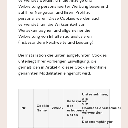
verwendet werden, um die Anzeige und
Verbreitung personalisierter Werbung basierend
auf Ihrer Navigation und Ihrem Profil zu
personalisieren. Diese Cookies werden auch
verwendet, um die Wirksamkeit von
Werbekampagnen und allgemeiner die
Verbreitung von Inhalten zu analysieren
(insbesondere Reichweite und Leistung).
Die Installation der unten aufgeführten Cookies
unterliegt Ihrer vorherigen Einwilligung, die
gemäß den in Artikel 4 dieser Cookie-Richtlinie
genannten Modalitäten eingeholt wird.
Unternehmen,
die
Kategorien
die
Cookie-
der
Nr.
Zweck
Cookies
Lebensdauer
Name
erhobenen
verwenden
Daten
/
Datenempfänger