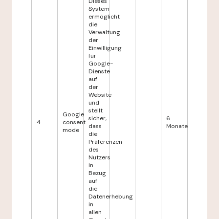
Dieses
System
ermöglicht
die
Verwaltung
der
Einwilligung
für
Google-
Dienste
auf
der
Website
und
stellt
Google
sicher,
6
4
consent
dass
Monate
mode
die
Präferenzen
des
Nutzers
in
Bezug
auf
die
Datenerhebung
in
allen