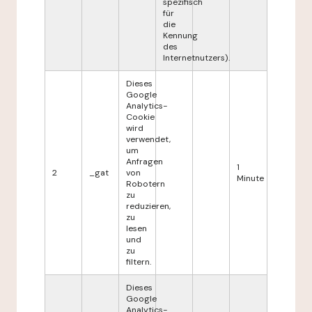
spezifisch
für
die
Kennung
des
Internetnutzers).
Dieses
Google
Analytics-
Cookie
wird
verwendet,
um
Anfragen
1
2
_gat
von
Minute
Robotern
zu
reduzieren,
zu
lesen
und
zu
filtern.
Dieses
Google
Analytics-