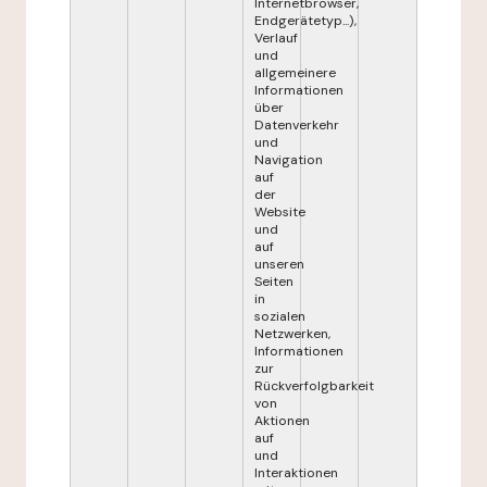
Internetbrowser,
Endgerätetyp...),
Verlauf
und
allgemeinere
Informationen
über
Datenverkehr
und
Navigation
auf
der
Website
und
auf
unseren
Seiten
in
sozialen
Netzwerken,
Informationen
zur
Rückverfolgbarkeit
von
Aktionen
auf
und
Interaktionen