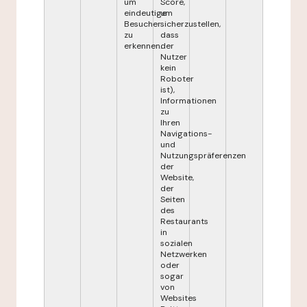
um
Score,
eindeutige
um
Besucher
sicherzustellen,
zu
dass
erkennen.
der
Nutzer
kein
Roboter
ist),
Informationen
zu
Ihren
Navigations-
und
Nutzungspräferenzen
der
Website,
der
Seiten
des
Restaurants
in
sozialen
Netzwerken
oder
sogar
von
Websites