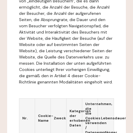
von „eindeutigen Besuchern", die es dann
ermöglicht, die Anzahl der Besuche, die Anzahl
der Besucher, die Anzahl der aufgerufenen
Seiten, die Absprungrate, die Dauer und den
vom Besucher verfolgten Navigationspfad, die
Aktivität und Interaktivität des Besuchers mit
der Website, die Häufigkeit der Besuche (auf der
Website oder auf bestimmten Seiten der
Website), die Leistung verschiedener Seiten der
Website, die Quelle des Datenverkehrs usw. zu
messen. Die Installation der unten aufgeführten
Cookies unterliegt Ihrer vorherigen Einwilligung,
die gemäß den in Artikel 4 dieser Cookie-
Richtlinie genannten Modalitäten eingeholt wird.
Unternehmen,
die
Kategorien
die
Cookie-
der
Nr.
Zweck
Cookies
Lebensdauer
Name
erhobenen
verwenden
Daten
/
Datenempfänger