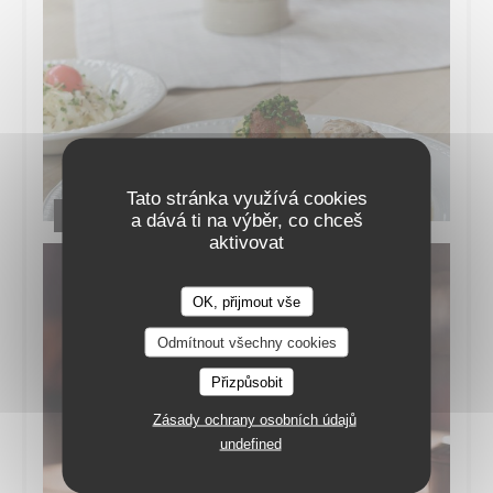
Tato stránka využívá cookies
Speisekarte
a dává ti na výběr, co chceš
aktivovat
OK, přijmout vše
Odmítnout všechny cookies
Přizpůsobit
Zásady ochrany osobních údajů
undefined