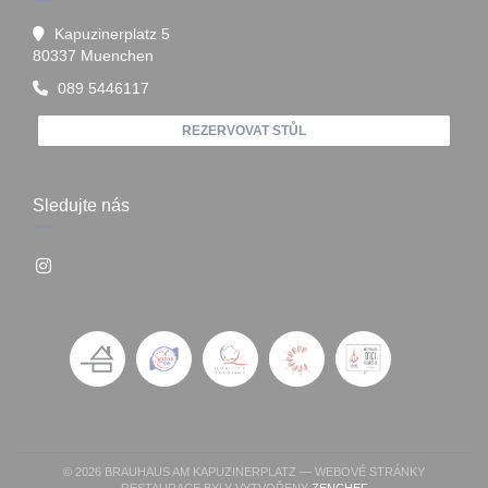
Kapuzinerplatz 5
((otevře se v novém okně))
80337 Muenchen
089 5446117
REZERVOVAT STŮL
Sledujte nás
Instagram ((otevře se v novém okně))
© 2026 BRAUHAUS AM KAPUZINERPLATZ — WEBOVÉ STRÁNKY
((OTEVŘE SE V NOV
RESTAURACE BYLY VYTVOŘENY
ZENCHEF