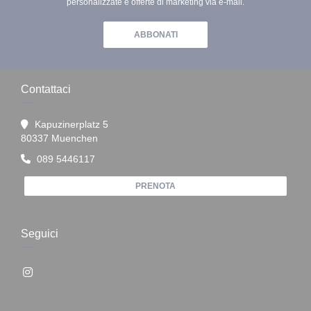
personalizzate e offerte di marketing via e-mail.
ABBONATI
Contattaci
Kapuzinerplatz 5
((apre una nuova finestra))
80337 Muenchen
089 5446117
PRENOTA
Seguici
Instagram ((apre una nuova finestra))