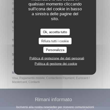
qualsiasi momento cliccando
09:00 - 00:00
sull'icona del cookie in basso
Domenica
a sinistra delle pagine del
09:00 - 23:00
sito.
Cucina
Vegan, Piatti vegetariani, cucina stagionale, Cucina Autentica,
Tradizionale
Ok, accetta tutto
Tipologia
Rifiuta tutti i cookie
Biergarten, Birreria, Ristorante Taverna
Personalizza
Servizi
Politica di protezione dei dati personali
Aperto nei giorni festivi, Accetta prenotazioni, Accesso al 100%
Politica di gestione dei cookie
per le persone con mobilità ridotta
Metodo di pagamento
Visa, Pagamento mobile, Contactless Payment, Eurocard /
Mastercard, Contanti
Rimani informato
*
Iscriversi alla nostra newsletter per ricevere comunicazioni