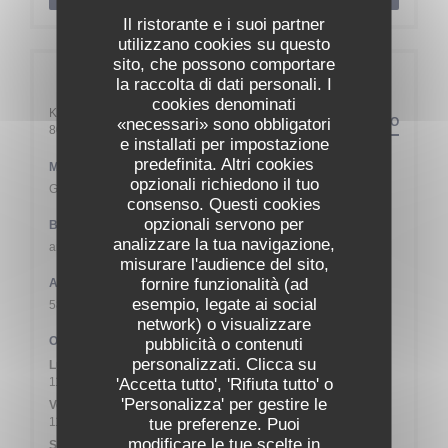
Il ristorante e i suoi partner
utilizzano cookies su questo
sito, che possono comportare
Informazioni pratiche
la raccolta di dati personali. I
cookies denominati
Kapuzinerplatz 5
«necessari» sono obbligatori
PERCORSO
((apre una nuova finestra))
80337 Muenchen
e installati per impostazione
predefinita. Altri cookies
Metro
opzionali richiedono il tuo
Goetheplatz
consenso. Questi cookies
opzionali servono per
Bike-sharing
analizzare la tua navigazione,
an der Tumblingerstraße und an der Kapuzinerstraße
misurare l'audience del sito,
fornire funzionalità (ad
Autobus
esempio, legate ai social
58
network) o visualizzare
Orari
pubblicità o contenuti
personalizzati. Clicca su
Lun
-
Gio
'Accetta tutto', 'Rifiuta tutto' o
11:00 - 23:00
'Personalizza' per gestire le
Venerdi
tue preferenze. Puoi
11:00 - 00:00
modificare le tue scelte in
Sabato