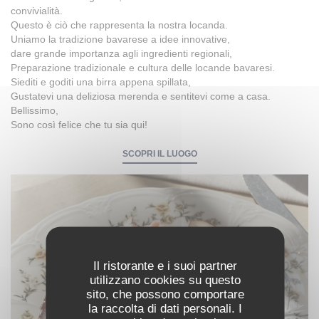
convivialità.
Questo è ciò che rappresenta la nostra locanda.
Uniamo la tradizione bavarese a idee innovative,
dare grande importanza agli ingredienti regionali,
Preparazione tradizionale e cultura delle locande bavaresi.
Siediti e goditi una birra appena spillata,
Gustatevi una deliziosa merenda e sentitevi come a casa.
Bellissimo,
Sono così felice che tu sia qui!
SCOPRI IL LUOGO
Il ristorante e i suoi partner
utilizzano cookies su questo
sito, che possono comportare
la raccolta di dati personali. I