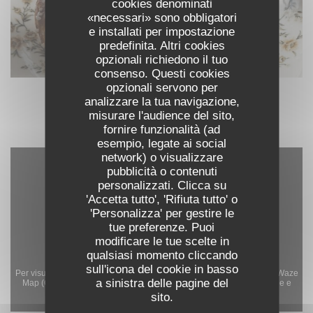
cookies denominati
«necessari» sono obbligatori
e installati per impostazione
predefinita. Altri cookies
opzionali richiedono il tuo
consenso. Questi cookies
opzionali servono per
analizzare la tua navigazione,
misurare l'audience del sito,
fornire funzionalità (ad
esempio, legate ai social
network) o visualizzare
pubblicità o contenuti
personalizzati. Clicca su
'Accetta tutto', 'Rifiuta tutto' o
'Personalizza' per gestire le
tue preferenze. Puoi
modificare le tue scelte in
qualsiasi momento cliccando
sull'icona del cookie in basso
Per visualizzare la mappa interattiva Waze, devi accettare i cookie di Waze
a sinistra delle pagine del
Map (Google). Questi cookie possono raccogliere dati di navigazione e
sito.
localizzazione.
Consenti