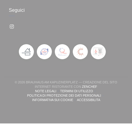
Seguici
Instagram ((apre una nuova finestra))
© 2026 BRAUHAUS AM KAPUZINERPLATZ — CREAZIONE DEL SITO
((APRE UNA NUOVA FI
INTERNET RISTORANTE CON
ZENCHEF
NOTE LEGALI
TERMINI DI UTILIZZO
((APRE UNA NUOVA FINESTRA))
((APRE UNA NUOVA FINESTRA))
POLITICA DI PROTEZIONE DEI DATI PERSONALI
((APRE UNA NUOVA FINESTRA))
INFORMATIVA SUI COOKIE
ACCESSIBILITA
((APRE UNA NUOVA FINESTRA))
((APRE UNA NUOVA FINESTR