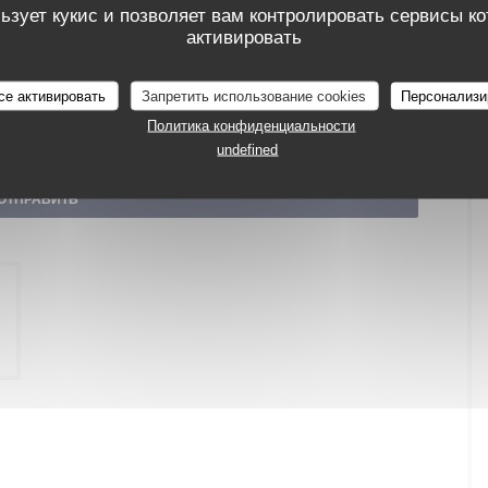
ьзует кукис и позволяет вам контролировать сервисы к
активировать
се активировать
Запретить использование cookies
Персонализи
Политика конфиденциальности
o opt out of marketing communications. UK residents can register with the
register at
donotcall.gov
. For more information about how we process your data,
undefined