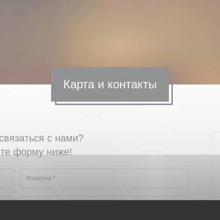
Карта и контакты
связаться с нами?
те форму ниже!