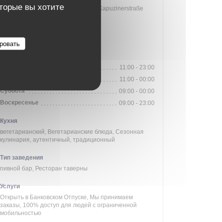
оторые вы хотите
an der Tumblingerstraße und an der Kapuzinerstraße
Автобус
58
ровать
Часы работы
П�
-
Ч�
11:00 - 23:00
Пятница
11:00 - 00:00
Суббота
09:00 - 00:00
Воскресенье
09:00 - 23:00
Кухня
вегетарианский, Вегетарианские блюда, Сезонная
кулинария, аутентичный, традиционный
Тип заведения
пивной бар, Ресторан таверны
Услуги
Открыть в Банковском Отпуске, Мы принимаем
заказы, 100% доступ для людей с ограниченной
мобильностью