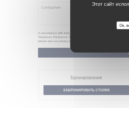
Этот сайт испол
Ок, в
In accordance with data protection regulations, you have the right t
Telephone Preference Service at
tpsonline.org.uk
. US residents can 
please see our
privacy policy
.
Бронирование
ЗАБРОНИРОВАТЬ СТОЛИК