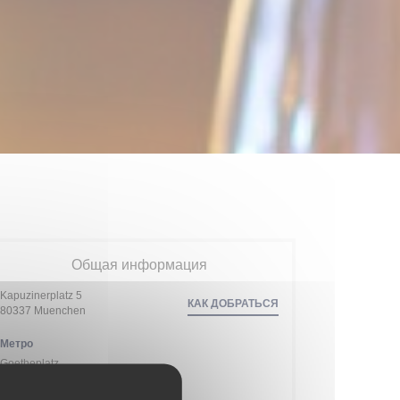
Общая информация
Kapuzinerplatz 5
КАК ДОБРАТЬСЯ
((открывается в новом окне))
80337 Muenchen
Метро
Goetheplatz
Сеть проката велосипедов Velib'