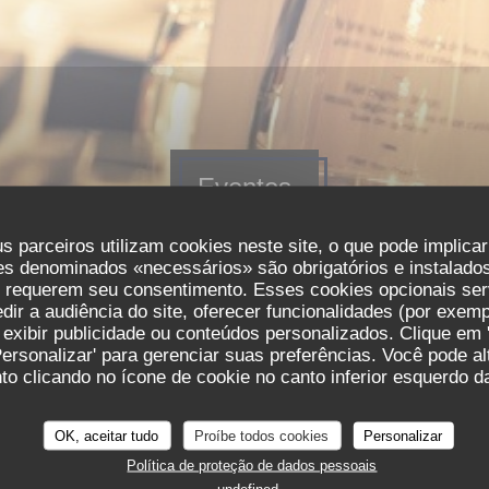
Eventos
s parceiros utilizam cookies neste site, o que pode implica
es denominados «necessários» são obrigatórios e instalados
s requerem seu consentimento. Esses cookies opcionais ser
ir a audiência do site, oferecer funcionalidades (por exemp
est
 exibir publicidade ou conteúdos personalizados. Clique em '
Personalizar' para gerenciar suas preferências. Você pode a
h30
o clicando no ícone de cookie no canto inferior esquerdo da
OK, aceitar tudo
Proíbe todos cookies
Personalizar
Política de proteção de dados pessoais