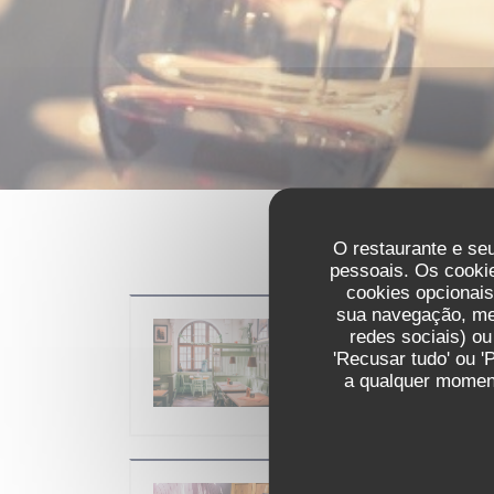
O restaurante e seu
pessoais. Os cooki
cookies opcionai
sua navegação, med
Brauhaus Sommerf
redes sociais) ou
'Recusar tudo' ou '
O 30/08/2026 do 10h00 no 23
a qualquer moment