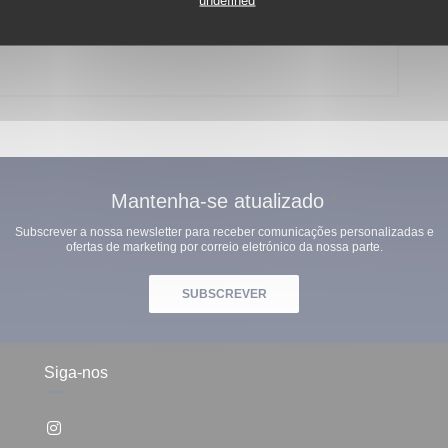
undefined
stich
h45
Mantenha-se atualizado
*
Subscrever a nossa newsletter para receber comunicações personalizadas e
ofertas de marketing por correio eletrónico da nossa parte.
SUBSCREVER
Siga-nos
Instagram ((abre numa nova janela))