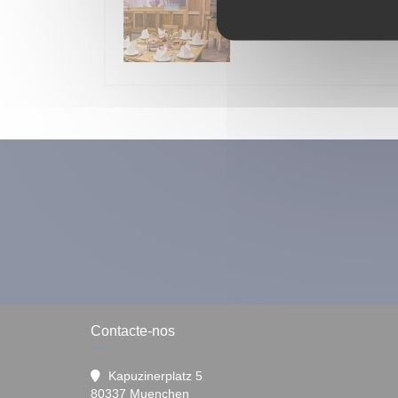
Brauhaus Wiesn An
O 11/09/2026 do 18h00 no 23
Contacte-nos
Kapuzinerplatz 5
((abre numa nova janela))
80337 Muenchen