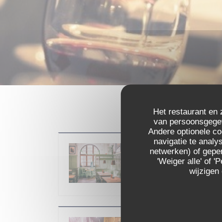
Het restaurant en 
van persoonsgegeve
Andere optionele c
navigatie te analys
Brauhaus Sommerf
netwerken) of geper
'Weiger alle' of
Op 30/08/2026 van 10h00 tot 
wijzigen