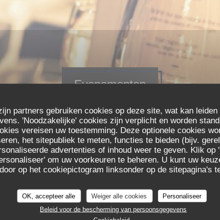
Evenementen
zijn partners gebruiken cookies op deze site, wat kan leiden
ns. 'Noodzakelijke' cookies zijn verplicht en worden stand
ookies vereisen uw toestemming. Deze optionele cookies wo
eren, het sitepubliek te meten, functies te bieden (bijv. ger
est
sonaliseerde advertenties of inhoud weer te geven. Klik op '
 'Personaliseer' om uw voorkeuren te beheren. U kunt uw keu
23h30
 door op het cookiepictogram linksonder op de sitepagina's te
OK, accepteer alle
Weiger alle cookies
Personaliseer
Beleid voor de bescherming van persoonsgegevens