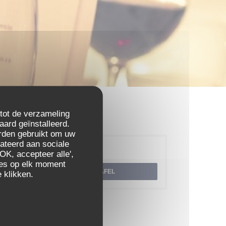
 tot de verzameling
aard geïnstalleerd.
rden gebruikt om uw
elateerd aan sociale
Reservering
OK, accepteer alle',
zes op elk moment
RESERVEER EEN TAFEL
 klikken.