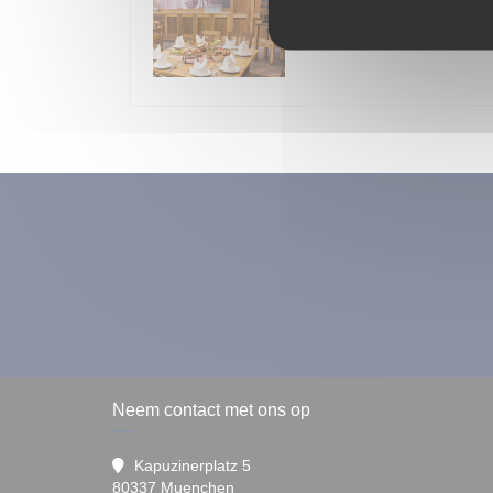
Brauhaus Wiesn An
Op 11/09/2026 van 18h00 tot 
Neem contact met ons op
Kapuzinerplatz 5
((opent in een nieuw venster))
80337 Muenchen