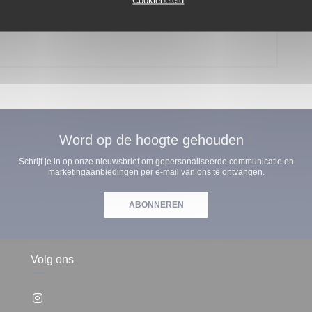
Cookiebeleid
stich
23h45
Word op de hoogte gehouden
*
Schrijf je in op onze nieuwsbrief om gepersonaliseerde communicatie en
marketingaanbiedingen per e-mail van ons te ontvangen.
ABONNEREN
Volg ons
Instagram ((opent in een nieuw venster))