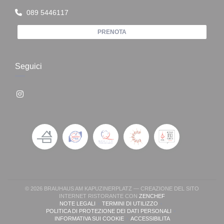
089 5446117
PRENOTA
Seguici
Instagram ((apre una nuova finestra))
© 2026 BRAUHAUS AM KAPUZINERPLATZ — CREAZIONE DEL SITO
((APRE UNA NUOVA FI
INTERNET RISTORANTE CON
ZENCHEF
NOTE LEGALI
TERMINI DI UTILIZZO
((APRE UNA NUOVA FINESTRA))
((APRE UNA NUOVA FINESTRA))
POLITICA DI PROTEZIONE DEI DATI PERSONALI
((APRE UNA NUOVA FINESTRA))
INFORMATIVA SUI COOKIE
ACCESSIBILITA
((APRE UNA NUOVA FINESTRA))
((APRE UNA NUOVA FINESTR