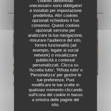
cookies denominati
«necessari» sono obbligatori
e installati per impostazione
predefinita. Altri cookies
opzionali richiedono il tuo
consenso. Questi cookies
opzionali servono per
analizzare la tua navigazione,
misurare l'audience del sito,
fornire funzionalità (ad
esempio, legate ai social
network) o visualizzare
pubblicità o contenuti
personalizzati. Clicca su
'Accetta tutto', 'Rifiuta tutto' o
'Personalizza' per gestire le
tue preferenze. Puoi
Brauhaus Wiesn Anstich
modificare le tue scelte in
qualsiasi momento cliccando
il 11/09/2026 da 18h00 a 23h45
sull'icona del cookie in basso
a sinistra delle pagine del
sito.