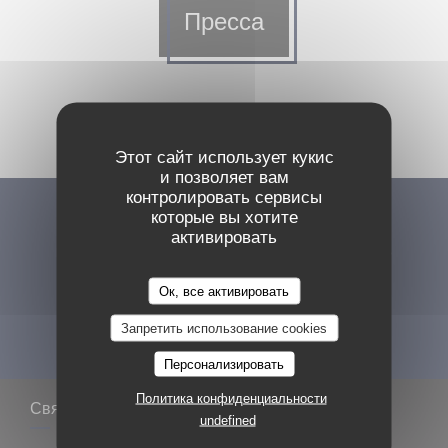
Пресса
Этот сайт использует кукис
и позволяет вам
контролировать сервисы
которые вы хотите
Будьте в курсе новостей
*
активировать
Подпишитесь на нашу рассылку, чтобы получать от нас по
электронной почте персонализированные сообщения и
маркетинговые предложения.
Ок, все активировать
Запретить использование cookies
ПОДПИСАТЬСЯ
Персонализировать
Политика конфиденциальности
Связь с нами
undefined