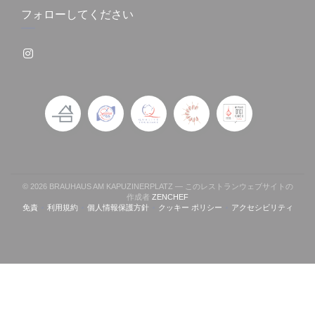
フォローしてください
Instagram ((新しいウィンドウで開きます))
© 2026 BRAUHAUS AM KAPUZINERPLATZ — このレストランウェブサイトの
((新しいウィンドウで開きます))
作成者
ZENCHEF
免責
利用規約
個人情報保護方針
クッキー ポリシー
アクセシビリティ
((新しいウィンドウで開きます))
((新しいウィンドウで開きます))
((新しいウィンドウで開きます))
((新しいウィンドウで開きます))
((新しいウィン